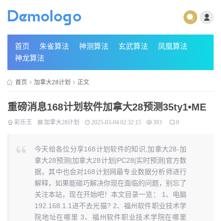
首页
朱雀算法
神测算法
玄武算法
凤凰算法
神龙算法
首页
加拿大28计划
正文
重磅消息168计划软件加拿大28预测35ty1 •ME
彩乐王
加拿大28计划
2025-03-04 02:32:15
393
0
今天给各位分享168计划软件的知识,加拿大28-加
拿大28预测|加拿大28计划|PC28|实时预测|官方数
据，其中也会对168计划网最专业数据分析师进行
解释，如果能碰巧解决你现在面临的问题，别忘了
关注本站，现在开始吧！本文目录一览： 1、电脑
192.168.1.1进不去光猫? 2、福州软件职业技术学
院地址在哪里 3、福州软件职业技术学院在哪里