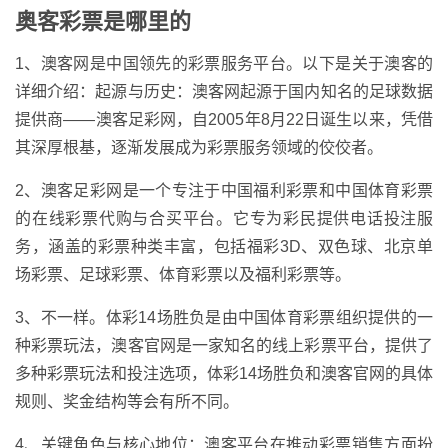
奥客彩票是哪里的
1、澳客网是中国领先的彩票服务平台。以下是关于澳客的
详细介绍：起源与历史：澳客网起源于国内知名的足球数据
提供商——澳客足彩网，自2005年8月22日诞生以来，凭借
其深厚根基，逐渐发展成为彩票服务领域的佼佼者。
2、澳客足彩网是一个专注于中国福利彩票和中国体育彩票
的在线彩票代购与合买平台。它专为彩民提供电话投注服
务，涵盖的彩票种类丰富，包括福彩3D、双色球、北京单
场彩票、足球彩票、体育彩票以及福利彩票等。
3、不一样。体彩14场胜负是由中国体育彩票组织提供的一
种彩票玩法，澳客官网是一家知名的线上彩票平台，提供了
多种彩票玩法和投注选项，体彩14场胜负和澳客官网的具体
规则、奖金结构等会有所不同。
4、关键角色与核心地位：澳客平台在推动彩票销售方面扮