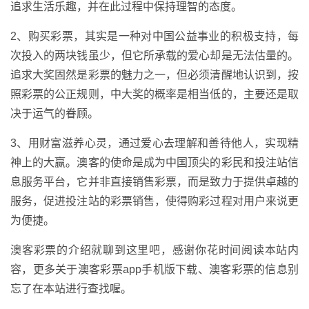
追求生活乐趣，并在此过程中保持理智的态度。
2、购买彩票，其实是一种对中国公益事业的积极支持，每
次投入的两块钱虽少，但它所承载的爱心却是无法估量的。
追求大奖固然是彩票的魅力之一，但必须清醒地认识到，按
照彩票的公正规则，中大奖的概率是相当低的，主要还是取
决于运气的眷顾。
3、用财富滋养心灵，通过爱心去理解和善待他人，实现精
神上的大赢。澳客的使命是成为中国顶尖的彩民和投注站信
息服务平台，它并非直接销售彩票，而是致力于提供卓越的
服务，促进投注站的彩票销售，使得购彩过程对用户来说更
为便捷。
澳客彩票的介绍就聊到这里吧，感谢你花时间阅读本站内
容，更多关于澳客彩票app手机版下载、澳客彩票的信息别
忘了在本站进行查找喔。