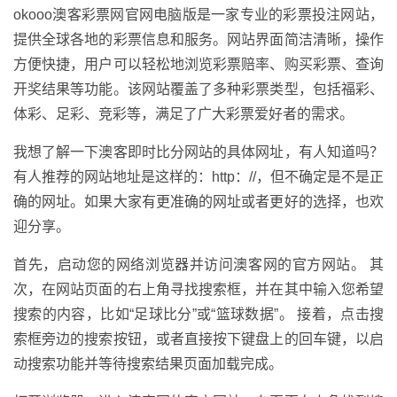
okooo澳客彩票网官网电脑版是一家专业的彩票投注网站，
提供全球各地的彩票信息和服务。网站界面简洁清晰，操作
方便快捷，用户可以轻松地浏览彩票赔率、购买彩票、查询
开奖结果等功能。该网站覆盖了多种彩票类型，包括福彩、
体彩、足彩、竞彩等，满足了广大彩票爱好者的需求。
我想了解一下澳客即时比分网站的具体网址，有人知道吗？
有人推荐的网站地址是这样的：http：//，但不确定是不是正
确的网址。如果大家有更准确的网址或者更好的选择，也欢
迎分享。
首先，启动您的网络浏览器并访问澳客网的官方网站。 其
次，在网站页面的右上角寻找搜索框，并在其中输入您希望
搜索的内容，比如“足球比分”或“篮球数据”。 接着，点击搜
索框旁边的搜索按钮，或者直接按下键盘上的回车键，以启
动搜索功能并等待搜索结果页面加载完成。