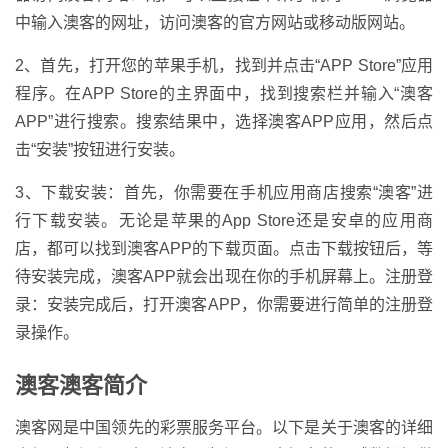
中输入澳客的网址，访问澳客的官方网站或移动版网站。
2、首先，打开您的苹果手机，找到并点击“APP Store”应用
程序。在APP Store的主界面中，找到搜索栏并输入“澳客
APP”进行搜索。搜索结果中，选择澳客APP应用，然后点
击“安装”按钮进行安装。
3、下载安装：首先，你需要在手机应用商店搜索“澳客”进
行下载安装。无论是苹果的App Store还是安卓的应用商
店，都可以找到澳客APP的下载页面。点击下载按钮后，等
待安装完成，澳客APP就会出现在你的手机屏幕上。注册登
录：安装完成后，打开澳客APP，你需要进行简单的注册登
录操作。
澳客澳客简介
澳客网是中国领先的彩票服务平台。以下是关于澳客的详细