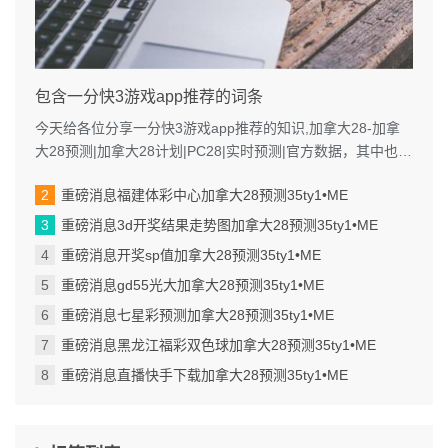
包含一分快3游戏app推荐的词条
今天给各位分享一分快3游戏app推荐的知识,加拿大28-加拿
大28预测|加拿大28计划|PC28|实时预测|官方数据，其中也会
对进行解释...
重磅消息福建体彩中心加拿大28预测35ty1 •ME
重磅消息3d开奖结果走势图加拿大28预测35ty1 •ME
重磅消息开奖sp值加拿大28预测35ty1 •ME
重磅消息gd55光大加拿大28预测35ty1 •ME
重磅消息七星彩预测加拿大28预测35ty1 •ME
重磅消息黑龙江福彩双色球加拿大28预测35ty1 •ME
重磅消息直播快手下载加拿大28预测35ty1 •ME