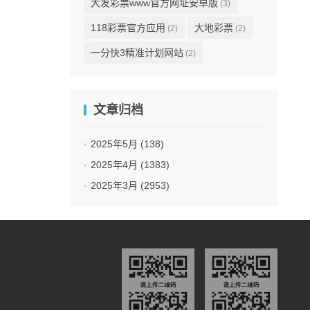
大发彩票www官方网址安卓版
(3)
118彩票官方应用
大地彩票
(2)
(2)
一分快3精准计划网站
(2)
文章归档
2025年5月 (138)
2025年4月 (1383)
2025年3月 (2953)