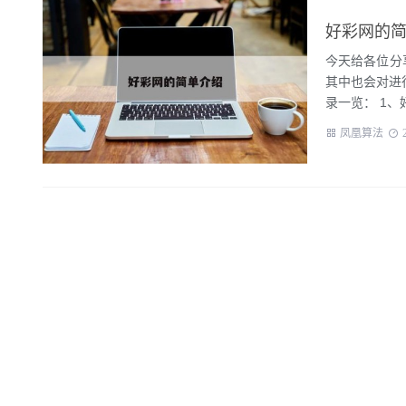
好彩网的
今天给各位分享
其中也会对进
录一览： 1、好
凤凰算法