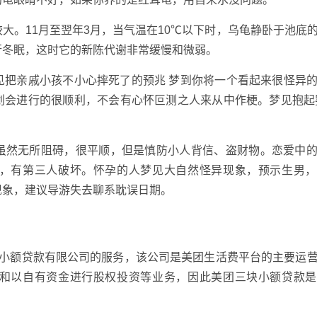
大。11月至翌年3月，当气温在10℃以下时，乌龟静卧于池底
行冬眠，这时它的新陈代谢非常缓慢和微弱。
见把亲戚小孩不小心摔死了的预兆 梦到你将一个看起来很怪异
划会进行的很顺利，不会有心怀叵测之人来从中作梗。梦见抱起
虽然无所阻碍，很平顺，但是慎防小人背信、盗财物。恋爱中
，有第三人破坏。怀孕的人梦见大自然怪异现象，预示生男，
现象，建议导游失去聊系耽误日期。
快小额贷款有限公司的服务，该公司是美团生活费平台的主要运
和以自有资金进行股权投资等业务，因此美团三块小额贷款是