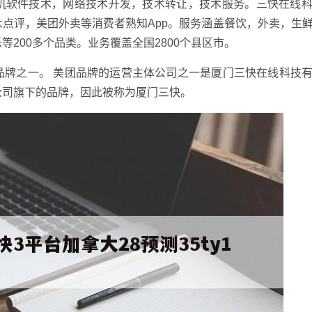
机软件技术，网络技术开发，技术转让，技术服务。三快在线
点评，美团外卖等消费者熟知App。服务涵盖餐饮，外卖，生
200多个品类。业务覆盖全国2800个县区市。
品牌之一。 美团品牌的运营主体公司之一是厦门三快在线科技
公司旗下的品牌，因此被称为厦门三快。