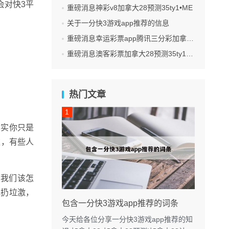
会对快3平
重磅消息神彩v8加拿大28预测35ty1 •ME
关于一分快3游戏app推荐的信息
重磅消息幸运彩票app腾讯三分彩加拿大28预测35ty1 •ME
重磅消息澳客彩票加拿大28预测35ty1 •ME
热门文章
其实你只是
欢，有些人
，我们该怎
乱扔垃激，
包含一分快3游戏app推荐的词条
今天给各位分享一分快3游戏app推荐的知