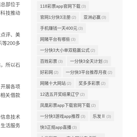
团总部位于
118彩票app官网下载
(3)
过科技推动
官网1分快3注册
亚洲必赢
(2)
(3)
手机赚钱一天400元
(3)
众点评、美
网赌平台有哪些
(3)
等200多
一分快3大小单双稳赢公式
(2)
百姓彩票
一分快3全天计划
(3)
(3)
站，所以石
好彩网
一分快3平台推荐月夜
(2)
(2)
网赌十大网站
奖多多彩票
(2)
(2)
：开展各项
12选五开奖结果辽宁
(2)
行相关借款
凤凰彩票app下载官网下载
(2)
一分快3游戏app推荐
乐发Ⅱ
海信息技术
(3)
(3)
及生活服务
快3正规app直播
(3)