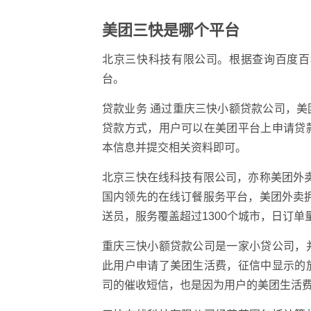
美团三快是哪个平台
北京三快科技有限公司。根据查询百度百
台。
贷款业务 通过重庆三快小额贷款公司，
贷款方式，用户可以在美团平台上申请贷
本信息并提交相关资料即可。
北京三快在线科技有限公司，亦称美团外卖
国内领先的在线订餐服务平台，美团外卖拥
送员，服务覆盖超过1300个城市，日订单量
重庆三快小额贷款公司是一家小贷公司，
此用户申请了美团生活费，征信中显示的
司的催收短信，也是因为用户的美团生活