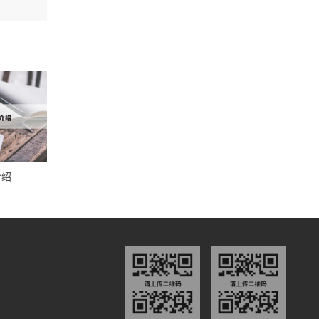
介绍
网赌平台有哪些的简单介绍
重磅消息快3平台加拿大2
35ty1 •ME