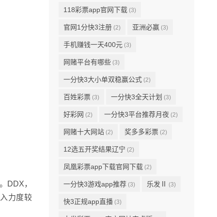
118彩票app官网下载
(3)
官网1分快3注册
亚洲必赢
(2)
(3)
手机赚钱一天400元
(3)
网赌平台有哪些
(3)
一分快3大小单双稳赢公式
(2)
百姓彩票
一分快3全天计划
(3)
(3)
好彩网
一分快3平台推荐月夜
(2)
(2)
网赌十大网站
奖多多彩票
(2)
(2)
12选五开奖结果辽宁
(2)
凤凰彩票app下载官网下载
(2)
。DDX，
一分快3游戏app推荐
乐发Ⅱ
(3)
(3)
入力度较
快3正规app直播
(3)