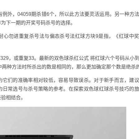
有例外，04059期杀错6个，所以此方法要灵活运用。另一种方
作为下一期的开奖号码杀号的选择。
耐心勿进重复杀号法与偏态杀号法红球方块9是指，《红球中
329，或重复33。最新的双色球杀红公式 将红球六个号码从小
其中两种方法时所杀出的数是相同的，那么更加确定那个数是绝杀
为它们的准确率相对较低，容易导致误杀。对于新手而言，建
为日常选号与杀号策略的参考。在探索双色球红球杀号技巧的
经验相结合。