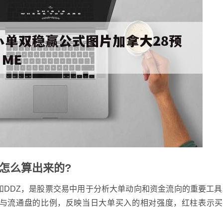
是怎么算出来的?
Y和DDZ，是股票交易中用于分析大单动向和资金流向的重要工具
与流通盘的比例，反映当日大单买入的相对强度，红柱表示买