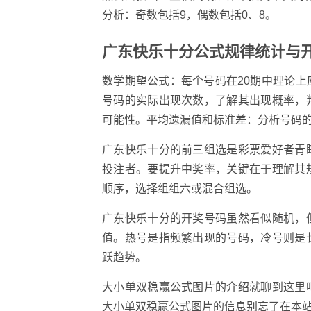
分析：奇数包括9，偶数包括0、8。
广东快乐十分公式规律统计与
数学期望公式：每个号码在20期中理论
号码的实际出现次数，了解其出现概率，
可能性。平均遗漏值和标准差：分析号码
广东快乐十分的前三组选是彩票爱好者青
投注者。要提升中奖率，关键在于理解其
顺序，选择组组六或混合组选。
广东快乐十分的开奖号码虽然看似随机，
值。热号是指频繁出现的号码，冷号则是
跃趋势。
大小单双稳赢公式图片的介绍就聊到这里
大小单双稳赢公式图片的信息别忘了在本