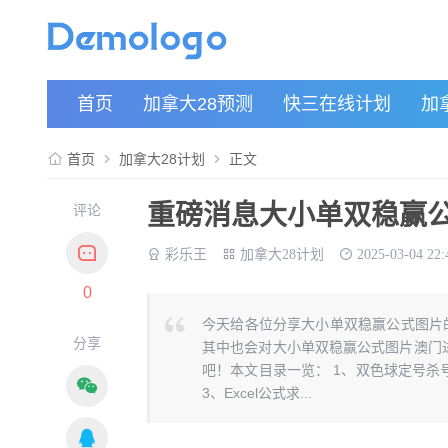
首页
加拿大28预测
快三在线计划
加
首页
加拿大28计划
正文
重磅消息大小单双稳赢公式图
评论
彩乐王
加拿大28计划
2025-03-04 22:
0
今天给各位分享大小单双稳赢公式图片的知识
分享
其中也会对大小单双稳赢公式图片澳门
吧！本文目录一览： 1、双色球定号杀号
3、Excel公式求...