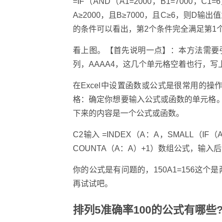
=IF（AND（A1=2000，B1=7000，C1
A≥2000，且B≥7000，且C≥6，则D输出
的条件可以看出，第2个条件完全满足第1
看上图。【首先说明一点】：本方法需要
列，AAAA4，这几个单元格空着也行，
在Excel中设置函数或公式是很常用的
格：确定你想要输入公式或函数的单元格。输
下来的内容是一个公式或函数。
C2输入 =INDEX（A：A，SMALL（IF（
COUNTA（A：A）+1）数组公式，输入后先不
你的公式是有问题的，150A1=156
再试试吧。
排列5准确率100的公式有哪些