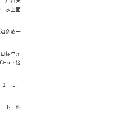
00，）如果
00；从上面
左边多放一
择目标单元
xcel接
：1）-1，
了一下，你