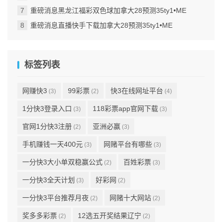
重磅消息黑龙江福彩双色球加拿大28预测35ty1 •ME
重磅消息直播快手下载加拿大28预测35ty1 •ME
标签列表
网赚快3
99彩票
快3在线网址平台
(3)
(2)
(4)
1分快3登录入口
118彩票app官网下载
(3)
(3)
官网1分快3注册
亚洲必赢
(2)
(3)
手机赚钱一天400元
网赌平台有哪些
(3)
(3)
一分快3大小单双稳赢公式
百姓彩票
(2)
(3)
一分快3全天计划
好彩网
(3)
(2)
一分快3平台推荐月夜
网赌十大网站
(2)
(2)
奖多多彩票
12选五开奖结果辽宁
(2)
(2)