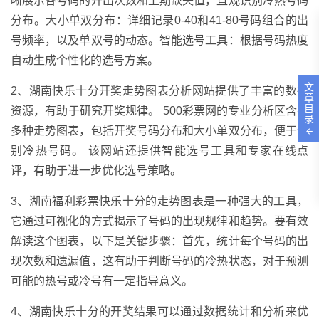
晰展示各号码的开出次数和上期缺失值，直观识别冷热号码
分布。大小单双分布：详细记录0-40和41-80号码组合的出
号频率，以及单双号的动态。智能选号工具：根据号码热度
自动生成个性化的选号方案。
文
2、湖南快乐十分开奖走势图表分析网站提供了丰富的数据
章
目
资源，有助于研究开奖规律。 500彩票网的专业分析区含有
录
多种走势图表，包括开奖号码分布和大小单双分布，便于识
别冷热号码。 该网站还提供智能选号工具和专家在线点
评，有助于进一步优化选号策略。
3、湖南福利彩票快乐十分的走势图表是一种强大的工具，
它通过可视化的方式揭示了号码的出现规律和趋势。要有效
解读这个图表，以下是关键步骤：首先，统计每个号码的出
现次数和遗漏值，这有助于判断号码的冷热状态，对于预测
可能的热号或冷号有一定指导意义。
4、湖南快乐十分的开奖结果可以通过数据统计和分析来优