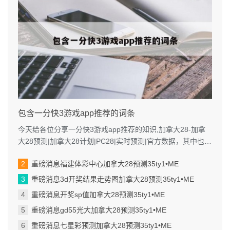
包含一分快3游戏app推荐的词条
今天给各位分享一分快3游戏app推荐的知识,加拿大28-加拿
大28预测|加拿大28计划|PC28|实时预测|官方数据，其中也会
对进行解释...
重磅消息福建体彩中心加拿大28预测35ty1 •ME
重磅消息3d开奖结果走势图加拿大28预测35ty1 •ME
重磅消息开奖sp值加拿大28预测35ty1 •ME
重磅消息gd55光大加拿大28预测35ty1 •ME
重磅消息七星彩预测加拿大28预测35ty1 •ME