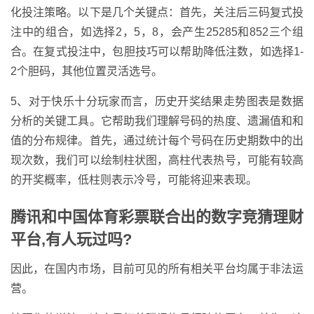
化投注策略。以下是几个关键点：首先，关注后三码复式投
注中的组合，如选择2，5，8，会产生25285和852三个组
合。在复式投注中，包胆技巧可以帮助降低注数，如选择1-
2个胆码，其他位置灵活选号。
5、对于快乐十分玩家而言，历史开奖结果走势图表是数据
分析的关键工具。它帮助我们理解号码的热度、遗漏值和和
值的分布规律。首先，通过统计每个号码在历史期数中的出
现次数，我们可以绘制柱状图，高柱代表热号，可能有较高
的开奖概率，低柱则表示冷号，可能将迎来表现。
腾讯和中国体育彩票联合出的数字竞猜理财
平台,有人玩过吗?
因此，在国内市场，目前可见的所有相关平台均属于非法运
营。