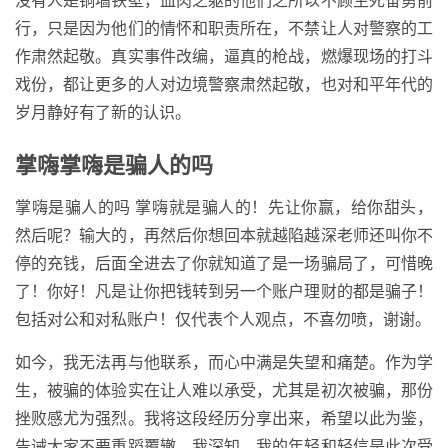
没有人是铜墙铁壁，血肉之躯的他们之所以不顾生死奋勇前
行，只是因为他们的情怀和职责所在，不禁让人对警察的工
作肃然起敬。真实事件改编，逼真的枪战，燃爆现场的打斗
戏份，都让更多的人对边境警察肃然起敬，也对和平年代的
岁月静好有了新的认识。
掌嗨掌嗨是骗人的吗
掌嗨是骗人的吗 掌嗨就是骗人的！先让你赢，给你甜头，
然后呢？输大的，再然后你想回本就越陷越深老师还叫你不
停的充钱，后面全进去了你就知道了是一场骗局了，可惜晚
了！你好！凡是让你把钱转到另一个账户理财的都是骗子！
包括对公和对私账户！仅代表个人观点，不喜勿喷，谢谢。
如今，我无法再与他联系，而心中满是失望和痛楚。作为学
生，被骗的体验实在让人难以承受，尤其是初次被骗，那份
挫败感尤为强烈。我将这段经历分享出来，希望以此为鉴，
告诫大家不要重蹈覆辙。我深知，我的年轻和轻信是此次受