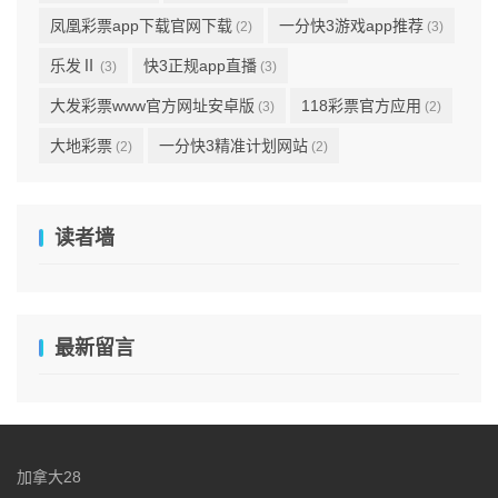
凤凰彩票app下载官网下载
一分快3游戏app推荐
(2)
(3)
乐发Ⅱ
快3正规app直播
(3)
(3)
大发彩票www官方网址安卓版
118彩票官方应用
(3)
(2)
大地彩票
一分快3精准计划网站
(2)
(2)
读者墙
最新留言
加拿大28