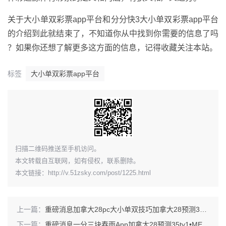
关于大小单双彩票app平台和分分快3大小单双彩票app平台
的介绍到此就结束了，不知道你从中找到你需要的信息了吗
？如果你还想了解更多这方面的信息，记得收藏关注本站。
标签
大小单双彩票app平台
​扫描二维码推送至手机访问。
本文转载自互联网，如有侵权，联系删除。
本文链接：
http://v.51zsky.com/post/1225.html
上一篇：
重磅消息加拿大28pc大小单双技巧加拿大28预测35ty1 •ME
下一篇：
重磅消息一分三块春雨App加拿大28预测35ty1 •ME